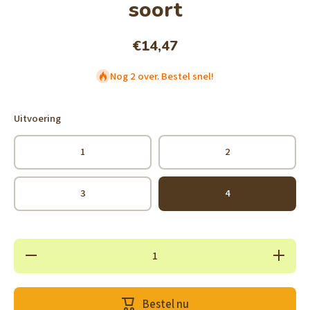
soort
€14,47
Nog 2 over. Bestel snel!
Uitvoering
1
2
3
4
Hoeveelheid
Verhoog 
verlagen
hoeveelh
voor San-X
voor San
Kamausa -
Kamausa
Carrot Mini
Carrot Mi
Bestel nu
Plushie
Plushie