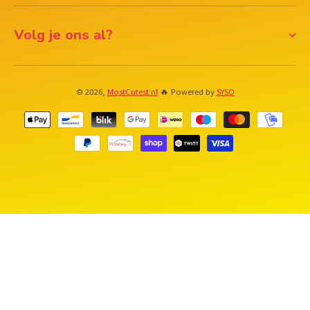
Volg je ons al?
© 2026,
MostCutest.nl
🔥 Powered by
SYSO
Betaalmethodes