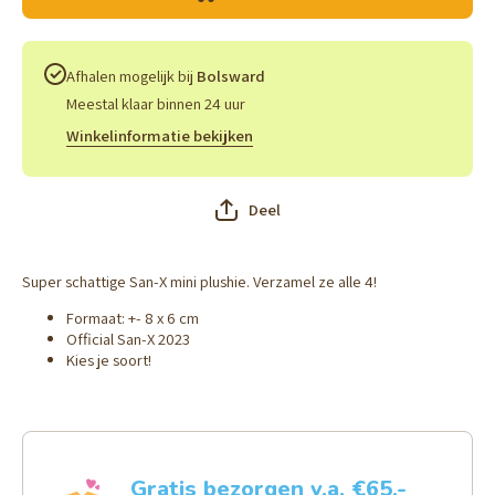
Series -
Series 
kies je soort
kies je
soort
Afhalen mogelijk bij
Bolsward
Meestal klaar binnen 24 uur
Winkelinformatie bekijken
Deel
Super schattige San-X mini plushie. Verzamel ze alle 4!
Formaat: +- 8 x 6 cm
Official San-X 2023
Kies je soort!
Gratis bezorgen v.a. €65,-